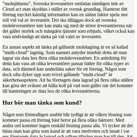
”molnjättarna”. Svenska leverantörer omfattas nämligen inte av
Cloud act utan skyddas i stället av svensk grundlag. Hanterar ditt
företag mycket känslig information kan en sådan faktor spela stor
roll vid val av leverantör. Det ska tilläggas dock att svenska
molnleverantörer inte kan mäta sig med de större leverantörerna när
det gäller storlek och mängden tjänster som erbjuds, vilket också kan
vara nödvändigt att tänka på vid valet av leverantör.
En annan aspekt att tänka på gällande molnlagring är en så kallad
”multi-cloud” lagring. Som namnet antyder innebär detta att man
lagrar sin data hos flera olika molnleverantörer. En anledning för
detta kan vara att olika leverantörer passar bättre för olika typer av
data, och därmed kan underlätta saker för ett företag. Något som
dock ofta dyker upp som tvivel gällande ”multi-cloud” är
säkerhetsaspekten. Att ha företagets data lagrad på flera olika ställen
kan göra det svårare att hålla koll på vad som gäller när det kommer
till hanteringen av data hos de olika leverantörerna.
Hur bör man tänka som kund?
Något som förmodligen snabbt blir tydligt är att vilken lösning som
kommer passa ett företag bäst beror på flera olika faktorer. Med
andra ord kommer ingen enskild lösning passa alla. Vi tycker att det
bästa man kan göra som kund är att vara medveten och insatt i var
ens företagets data är lagrad och vilken tillgång man har till den. Att