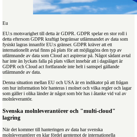
Eu
EU:s motsvarighet till detta är GDPR. GDPR spelar en stor roll i
detta eftersom GDPR kraftigt begränsar utlämnandet av data som
fysiskt lagras innanför EU:s gränser. GDPR kräver att ett
internationellt avtal finns på plats för att möjliggöra den typ av
utlämnande av data som Cloud act aspirerar på. Något sådant avtal
har inte än lyckats falla på plats vilket innebär att i dagsläget är
GDPR och Cloud act fortfarande inte helt i samspel gällande
utlämnande av data.
Denna situation mellan EU och USA är en indikator på att frågan
om hur information bör hanteras i molnet och vilka regler och lagar
som gäller i olika länder är något som bör has i åtanke vid val av
molnleverantör.
Svenska molnleverantörer och "multi-cloud"
lagring
När det kommer till hanteringen av data har svenska
molnleverantörer en klar fördel gentemot de internationella