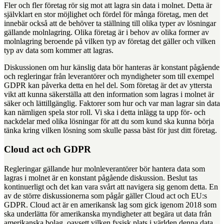
Fler och fler företag rör sig mot att lagra sin data i molnet. Detta är
självklart en stor möjlighet och fördel för många företag, men det
innebär också att de behöver ta ställning till olika typer av lösningar
gällande molnlagring. Olika företag är i behov av olika former av
molnlagring beroende på vilken typ av företag det gäller och vilken
typ av data som kommer att lagras.
Diskussionen om hur känslig data bör hanteras är konstant pågående
och regleringar från leverantörer och myndigheter som till exempel
GDPR kan påverka detta en hel del. Som företag är det av yttersta
vikt att kunna säkerställa att den information som lagras i molnet är
säker och lättillgänglig. Faktorer som hur och var man lagrar sin data
kan nämligen spela stor roll. Vi ska i detta inlägg ta upp för- och
nackdelar med olika lösningar för att du som kund ska kunna börja
tänka kring vilken lösning som skulle passa bäst för just ditt företag.
Cloud act och GDPR
Regleringar gällande hur molnleverantörer bör hantera data som
lagras i molnet är en konstant pågående diskussion. Beslut tas
kontinuerligt och det kan vara svårt att navigera sig genom detta. En
av de större diskussionerna som pågår gäller Cloud act och EU:s
GDPR. Cloud act är en amerikansk lag som gick igenom 2018 som
ska underlätta för amerikanska myndigheter att begära ut data från
amerikanska bolag, oavsett vilken fysisk plats i världen denna data