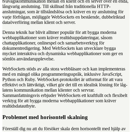
tvåvägskommunikation mellan en klient och en server över en enda,
långvarig anslutning. Till skillnad från traditionella HTTP-
anslutningar, som är tillståndslösa och kräver en ny anslutning för
varje förfrågan, möjliggör WebSockets en bestående, dubbelriktad
dataöverföring mellan klient och server.
Denna teknik har blivit alltmer populär för att bygga moderna
webbapplikationer som kräver realtidsuppdateringar, såsom
chattapplikationer, onlinespel och samarbetsverktyg för
dokumentredigering. Med WebSockets kan utvecklare bygga
mycket interaktiva och dynamiska webbapplikationer som ger en
sömlös användarupplevelse.
WebSockets stöds av alla stora webbläsare och kan implementeras
med en mängd olika programmeringsspråk, inklusive JavaScript,
Python och Ruby. WebSocket-protokollet är utformat för att vara
effektivt och lättviktigt, vilket gör det till en idealisk lösning för låg-
latens kommunikation mellan klienter och servrar.
Sammanfattningsvis erbjuder WebSockets ett kraftfullt och flexibelt
verktyg för att bygga moderna webbapplikationer som kräver
realtidsdatautbyte.
Problemet med horisontell skalning
Föreställ dig nu att du försöker skala dem horisontellt med hjälp av