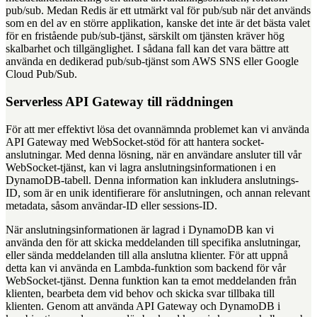
pub/sub. Medan Redis är ett utmärkt val för pub/sub när det används
som en del av en större applikation, kanske det inte är det bästa valet
för en fristående pub/sub-tjänst, särskilt om tjänsten kräver hög
skalbarhet och tillgänglighet. I sådana fall kan det vara bättre att
använda en dedikerad pub/sub-tjänst som AWS SNS eller Google
Cloud Pub/Sub.
Serverless API Gateway till räddningen
För att mer effektivt lösa det ovannämnda problemet kan vi använda
API Gateway med WebSocket-stöd för att hantera socket-
anslutningar. Med denna lösning, när en användare ansluter till vår
WebSocket-tjänst, kan vi lagra anslutningsinformationen i en
DynamoDB-tabell. Denna information kan inkludera anslutnings-
ID, som är en unik identifierare för anslutningen, och annan relevant
metadata, såsom användar-ID eller sessions-ID.
När anslutningsinformationen är lagrad i DynamoDB kan vi
använda den för att skicka meddelanden till specifika anslutningar,
eller sända meddelanden till alla anslutna klienter. För att uppnå
detta kan vi använda en Lambda-funktion som backend för vår
WebSocket-tjänst. Denna funktion kan ta emot meddelanden från
klienten, bearbeta dem vid behov och skicka svar tillbaka till
klienten. Genom att använda API Gateway och DynamoDB i