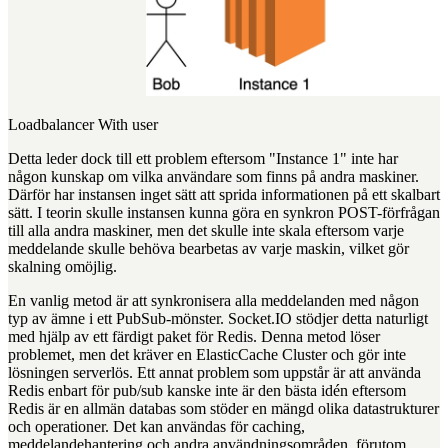
Loadbalancer With user
Detta leder dock till ett problem eftersom "Instance 1" inte har
någon kunskap om vilka användare som finns på andra maskiner.
Därför har instansen inget sätt att sprida informationen på ett skalbart
sätt. I teorin skulle instansen kunna göra en synkron POST-förfrågan
till alla andra maskiner, men det skulle inte skala eftersom varje
meddelande skulle behöva bearbetas av varje maskin, vilket gör
skalning omöjlig.
En vanlig metod är att synkronisera alla meddelanden med någon
typ av ämne i ett PubSub-mönster. Socket.IO stödjer detta naturligt
med hjälp av ett färdigt paket för Redis. Denna metod löser
problemet, men det kräver en ElasticCache Cluster och gör inte
lösningen serverlös. Ett annat problem som uppstår är att använda
Redis enbart för pub/sub kanske inte är den bästa idén eftersom
Redis är en allmän databas som stöder en mängd olika datastrukturer
och operationer. Det kan användas för caching,
meddelandehantering och andra användningsområden, förutom