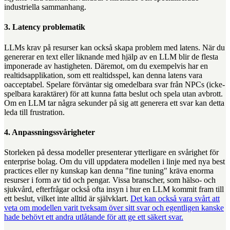
industriella sammanhang.
3. Latency problematik
LLMs krav på resurser kan också skapa problem med latens. När du
genererar en text eller liknande med hjälp av en LLM blir de flesta
imponerade av hastigheten. Däremot, om du exempelvis har en
realtidsapplikation, som ett realtidsspel, kan denna latens vara
oacceptabel. Spelare förväntar sig omedelbara svar från NPCs (icke-
spelbara karaktärer) för att kunna fatta beslut och spela utan avbrott.
Om en LLM tar några sekunder på sig att generera ett svar kan detta
leda till frustration.
4. Anpassningssvårigheter
Storleken på dessa modeller presenterar ytterligare en svårighet för
enterprise bolag. Om du vill uppdatera modellen i linje med nya best
practices eller ny kunskap kan denna "fine tuning" kräva enorma
resurser i form av tid och pengar. Vissa branscher, som hälso- och
sjukvård, efterfrågar också ofta insyn i hur en LLM kommit fram till
ett beslut, vilket inte alltid är självklart.
Det kan också vara svårt att
veta om modellen varit tveksam över sitt svar och egentligen kanske
hade behövt ett andra utlåtande för att ge ett säkert svar.