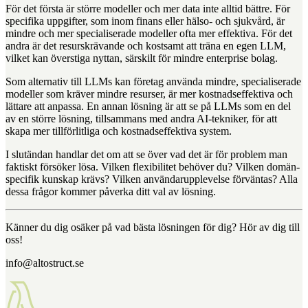
För det första är större modeller och mer data inte alltid bättre. För
specifika uppgifter, som inom finans eller hälso- och sjukvård, är
mindre och mer specialiserade modeller ofta mer effektiva. För det
andra är det resurskrävande och kostsamt att träna en egen LLM,
vilket kan överstiga nyttan, särskilt för mindre enterprise bolag.
Som alternativ till LLMs kan företag använda mindre, specialiserade
modeller som kräver mindre resurser, är mer kostnadseffektiva och
lättare att anpassa. En annan lösning är att se på LLMs som en del
av en större lösning, tillsammans med andra AI-tekniker, för att
skapa mer tillförlitliga och kostnadseffektiva system.
I slutändan handlar det om att se över vad det är för problem man
faktiskt försöker lösa. Vilken flexibilitet behöver du? Vilken domän-
specifik kunskap krävs? Vilken användarupplevelse förväntas? Alla
dessa frågor kommer påverka ditt val av lösning.
Känner du dig osäker på vad bästa lösningen för dig? Hör av dig till
oss!
info@altostruct.se