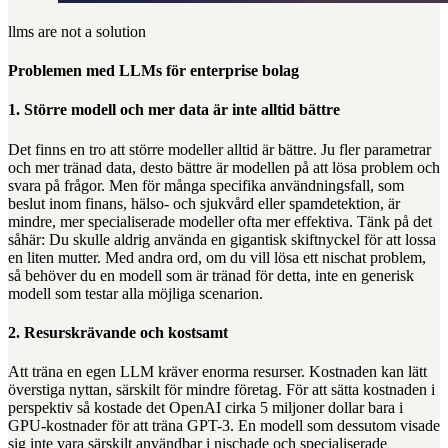
llms are not a solution
Problemen med LLMs för enterprise bolag
1. Större modell och mer data är inte alltid bättre
Det finns en tro att större modeller alltid är bättre. Ju fler parametrar
och mer tränad data, desto bättre är modellen på att lösa problem och
svara på frågor. Men för många specifika användningsfall, som
beslut inom finans, hälso- och sjukvård eller spamdetektion, är
mindre, mer specialiserade modeller ofta mer effektiva. Tänk på det
såhär: Du skulle aldrig använda en gigantisk skiftnyckel för att lossa
en liten mutter. Med andra ord, om du vill lösa ett nischat problem,
så behöver du en modell som är tränad för detta, inte en generisk
modell som testar alla möjliga scenarion.
2. Resurskrävande och kostsamt
Att träna en egen LLM kräver enorma resurser. Kostnaden kan lätt
överstiga nyttan, särskilt för mindre företag. För att sätta kostnaden i
perspektiv så kostade det OpenAI cirka 5 miljoner dollar bara i
GPU-kostnader för att träna GPT-3. En modell som dessutom visade
sig inte vara särskilt användbar i nischade och specialiserade