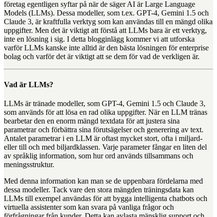
företag egentligen syftar på när de säger AI är Large Language
Models (LLMs). Dessa modeller, som t.ex. GPT-4, Gemini 1.5 och
Claude 3, är kraftfulla verktyg som kan användas till en mängd olika
uppgifter. Men det är viktigt att förstå att LLMs bara är ett verktyg,
inte en lösning i sig. I detta blogginlägg kommer vi att utforska
varför LLMs kanske inte alltid är den bästa lösningen för enterprise
bolag och varför det är viktigt att se dem för vad de verkligen är.
Vad är LLMs?
LLMs är tränade modeller, som GPT-4, Gemini 1.5 och Claude 3,
som används för att lösa en rad olika uppgifter. När en LLM tränas
bearbetar den en enorm mängd textdata för att justera sina
parametrar och förbättra sina förutsägelser och generering av text.
Antalet parametrar i en LLM är oftast mycket stort, ofta i miljard-
eller till och med biljardklassen. Varje parameter fångar en liten del
av språklig information, som hur ord används tillsammans och
meningsstruktur.
Med denna information kan man se de uppenbara fördelarna med
dessa modeller. Tack vare den stora mängden träningsdata kan
LLMs till exempel användas för att bygga intelligenta chatbots och
virtuella assistenter som kan svara på vanliga frågor och
förfrågningar från kunder. Detta kan avlasta mänsklig support och