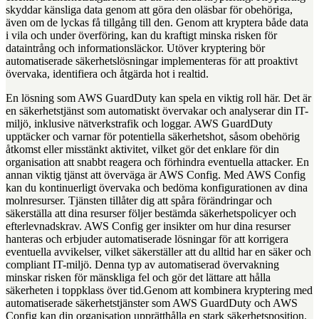
skyddar känsliga data genom att göra den oläsbar för obehöriga,
även om de lyckas få tillgång till den. Genom att kryptera både data
i vila och under överföring, kan du kraftigt minska risken för
dataintrång och informationsläckor. Utöver kryptering bör
automatiserade säkerhetslösningar implementeras för att proaktivt
övervaka, identifiera och åtgärda hot i realtid.
En lösning som AWS GuardDuty kan spela en viktig roll här. Det är
en säkerhetstjänst som automatiskt övervakar och analyserar din IT-
miljö, inklusive nätverkstrafik och loggar. AWS GuardDuty
upptäcker och varnar för potentiella säkerhetshot, såsom obehörig
åtkomst eller misstänkt aktivitet, vilket gör det enklare för din
organisation att snabbt reagera och förhindra eventuella attacker. En
annan viktig tjänst att överväga är AWS Config. Med AWS Config
kan du kontinuerligt övervaka och bedöma konfigurationen av dina
molnresurser. Tjänsten tillåter dig att spåra förändringar och
säkerställa att dina resurser följer bestämda säkerhetspolicyer och
efterlevnadskrav. AWS Config ger insikter om hur dina resurser
hanteras och erbjuder automatiserade lösningar för att korrigera
eventuella avvikelser, vilket säkerställer att du alltid har en säker och
compliant IT-miljö. Denna typ av automatiserad övervakning
minskar risken för mänskliga fel och gör det lättare att hålla
säkerheten i toppklass över tid.Genom att kombinera kryptering med
automatiserade säkerhetstjänster som AWS GuardDuty och AWS
Config kan din organisation upprätthålla en stark säkerhetsposition.