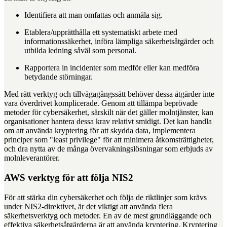
Identifiera att man omfattas och anmäla sig.
Etablera/upprätthålla ett systematiskt arbete med
informationssäkerhet, införa lämpliga säkerhetsåtgärder och
utbilda ledning såväl som personal.
Rapportera in incidenter som medför eller kan medföra
betydande störningar.
Med rätt verktyg och tillvägagångssätt behöver dessa åtgärder inte
vara överdrivet komplicerade. Genom att tillämpa beprövade
metoder för cybersäkerhet, särskilt när det gäller molntjänster, kan
organisationer hantera dessa krav relativt smidigt. Det kan handla
om att använda kryptering för att skydda data, implementera
principer som "least privilege" för att minimera åtkomsträttigheter,
och dra nytta av de många övervakningslösningar som erbjuds av
molnleverantörer.
AWS verktyg för att följa NIS2
För att stärka din cybersäkerhet och följa de riktlinjer som krävs
under NIS2-direktivet, är det viktigt att använda flera
säkerhetsverktyg och metoder. En av de mest grundläggande och
effektiva säkerhetsåtgärderna är att använda kryptering. Kryptering