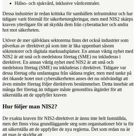
Hälso- och sjukvård, inklusive vårdcentraler.
Dessa industrier är redan kritiska för samhällets infrastruktur och har
tidigare varit föremål för säkerhetsregleringar, men med NIS2 skärps
kraven ytterligare för att skydda dem från cyberattacker och andra
hot mot säkerheten.
Utöver de mer självklara sektorerna finns det också industrier som
påverkas av direktivet på som inte är lika uppenbart såsom
sökmotorer och digitala marknadsplatser. En annan viktig nyhet med
NIS2 är att små och medelstora företag (SME) nu inkluderas i
direktivet. En annan viktig nyhet med NIS2 är att små och
medelstora företag (SME) nu inkluderas i direktivet. Tidigare var
dessa företag ofta undantagna från sådana regler, men med tanke på
det ökande hotet mot cybersäkerheten anses det nu nödvändigt att
även mindre företag följer direktivets bestämmelser. Detta innebär att
många fler företag än tidigare måste genomföra åtgärder för att
säkerställa att de uppfyller kraven
Hur följer man NIS2?
De exakta kraven för NIS2-direktivet är ännu inte helt fastställda,
men det finns vissa grundläggande steg som organisationer bör ta för
att säkerställa att de uppfyller de nya reglerna. Det som redan nu är
att man är skyldig att